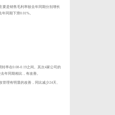
主要是销售毛利率较去年同期分别增长
年同期下滑0.01%。
在0.08-0.19之间。其次4家公司的
相较去年同期相比，有改善。
管理有明显的改善，同比减少24天、