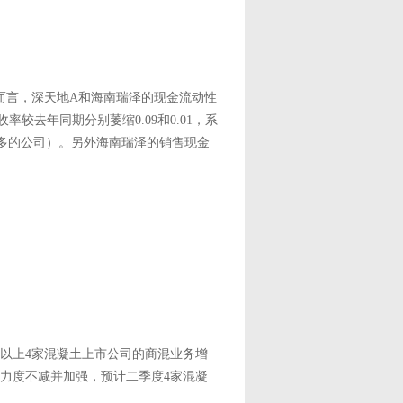
而言，深天地A和海南瑞泽的现金流动性
去年同期分别萎缩0.09和0.01，系
最多的公司）。另外海南瑞泽的销售现金
上4家混凝土上市公司的商混业务增
力度不减并加强，预计二季度4家混凝