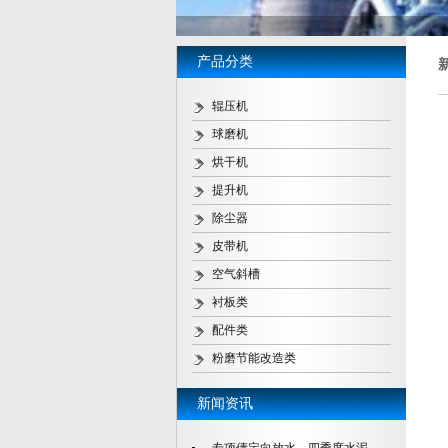
产品分类
辊压机
球磨机
烘干机
提升机
除尘器
皮带机
空气斜槽
衬板类
配件类
粉磨节能改造类
新闻资讯