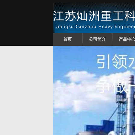
首页
公司简介
产品中