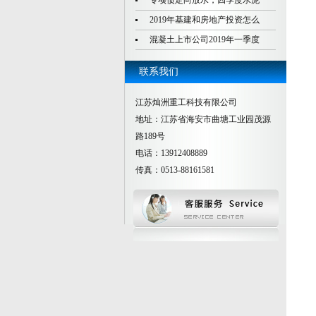
专项债定向放水，四季度水泥
2019年基建和房地产投资怎么
混凝土上市公司2019年一季度
联系我们
江苏灿洲重工科技有限公司
地址：江苏省海安市曲塘工业园茂源
路189号
电话：13912408889
传真：0513-88161581