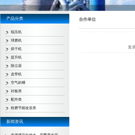
产品分类
合作单位
辊压机
球磨机
发
烘干机
提升机
除尘器
皮带机
空气斜槽
衬板类
配件类
粉磨节能改造类
新闻资讯